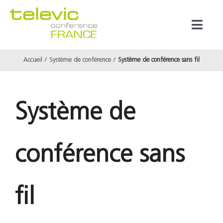
Passer
au
Toggl
contenu
Naviga
Accueil
Système de conférence
Système de conférence sans fil
Produits
Marques
Système de
Référenc
conférence sans
Prestata
fil
À propos