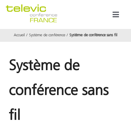
Passer
au
Toggl
contenu
Naviga
Accueil
Système de conférence
Système de conférence sans fil
Produits
Marques
Système de
Référenc
conférence sans
Prestata
fil
À propos