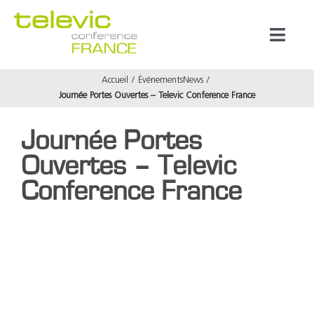
Passer
au
Toggl
contenu
Naviga
Accueil
Événements
News
Produits
Journée Portes Ouvertes – Televic Conference France
Journée Portes
Marques
Ouvertes – Televic
Référenc
Conference France
Prestata
Voir
l'image
agrandie
À propos