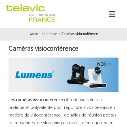
Passer
au
Toggl
contenu
Naviga
Accueil
Caméras
Caméras visioconférence
Produits
Caméras visioconférence
Marques
Référenc
Prestata
Les caméras visioconférence
offrent une solution
pratique et polyvalente pour répondre à vos besoins en
À propos
matière de visioconférence, de salles de réunion petites
ou moyennes, de streaming en direct, d’enregistrement