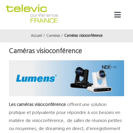
Passer
au
Toggl
contenu
Naviga
Accueil
Caméras
Caméras visioconférence
Produits
Caméras visioconférence
Marques
Référenc
Prestata
Les caméras visioconférence
offrent une solution
pratique et polyvalente pour répondre à vos besoins en
À propos
matière de visioconférence, de salles de réunion petites
ou moyennes, de streaming en direct, d’enregistrement