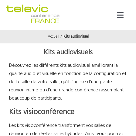
Passer
au
Toggl
contenu
Naviga
Accueil
Kits audiovisuel
Produits
Kits audiovisuels
Marques
Découvrez les différents kits audiovisuel améliorant la
qualité audio et visuelle en fonction de la configuration et
Référenc
de la taille de votre salle, qu’il s’agisse d’une petite
réunion intime ou d’une grande conférence rassemblant
Prestata
beaucoup de participants.
Kits visioconférence
À propos
Les kits visioconférence transforment vos salles de
réunion en de réelles salles hybrides. Ainsi, vous pourrez