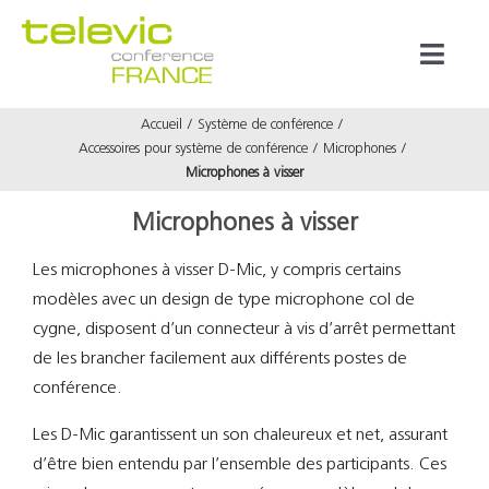
Passer
au
Toggl
contenu
Naviga
Accueil
Système de conférence
Produits
Accessoires pour système de conférence
Microphones
Microphones à visser
Marques
Microphones à visser
Les microphones à visser D-Mic, y compris certains
Référenc
modèles avec un design de type microphone col de
cygne, disposent d’un connecteur à vis d’arrêt permettant
Prestata
de les brancher facilement aux différents postes de
conférence.
À propos
Les D-Mic garantissent un son chaleureux et net, assurant
d’être bien entendu par l’ensemble des participants. Ces