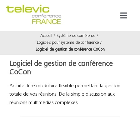
Passer
au
Toggl
contenu
Naviga
Accueil
Système de conférence
Produits
Logiciels pour système de conférence
Logiciel de gestion de conférence CoCon
Marques
Logiciel de gestion de conférence
CoCon
Référenc
Architecture modulaire flexible permettant la gestion
totale de vos réunions. De la simple discussion aux
Prestata
réunions multimédias complexes
À propos