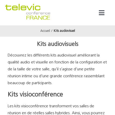
Passer
au
Toggl
contenu
Naviga
Accueil
Kits audiovisuel
Produits
Kits audiovisuels
Marques
Découvrez les différents kits audiovisuel améliorant la
qualité audio et visuelle en fonction de la configuration et
Référenc
de la taille de votre salle, qu’il s’agisse d’une petite
réunion intime ou d’une grande conférence rassemblant
Prestata
beaucoup de participants.
Kits visioconférence
À propos
Les kits visioconférence transforment vos salles de
réunion en de réelles salles hybrides. Ainsi, vous pourrez