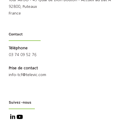
Tour AVISO - 49 Quai de Dion Bouton - Accueil au Bat A
92800, Puteaux
France
Contact
Téléphone
03 74 09 52 76
Prise de contact
info-tcf@televic.com
Suivez -nous