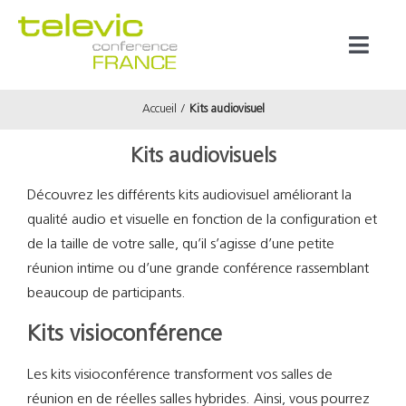
Passer
au
Toggl
contenu
Naviga
Accueil
Kits audiovisuel
Produits
Kits audiovisuels
Marques
Découvrez les différents kits audiovisuel améliorant la
qualité audio et visuelle en fonction de la configuration et
Référenc
de la taille de votre salle, qu’il s’agisse d’une petite
réunion intime ou d’une grande conférence rassemblant
Prestata
beaucoup de participants.
Kits visioconférence
À propos
Les kits visioconférence transforment vos salles de
réunion en de réelles salles hybrides. Ainsi, vous pourrez