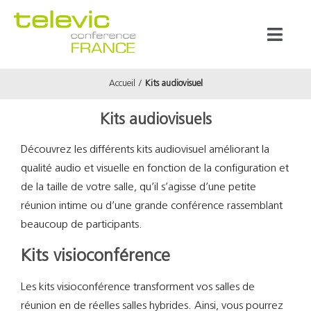
Passer
au
Toggl
contenu
Naviga
Accueil
Kits audiovisuel
Produits
Kits audiovisuels
Marques
Découvrez les différents kits audiovisuel améliorant la
qualité audio et visuelle en fonction de la configuration et
Référenc
de la taille de votre salle, qu’il s’agisse d’une petite
réunion intime ou d’une grande conférence rassemblant
Prestata
beaucoup de participants.
Kits visioconférence
À propos
Les kits visioconférence transforment vos salles de
réunion en de réelles salles hybrides. Ainsi, vous pourrez