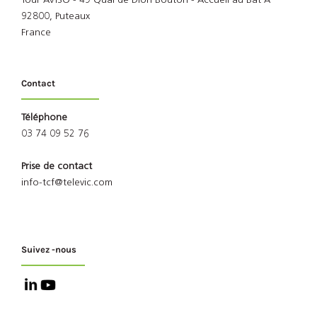
Tour AVISO - 49 Quai de Dion Bouton - Accueil au Bat A
92800, Puteaux
France
Contact
Téléphone
03 74 09 52 76
Prise de contact
info-tcf@televic.com
Suivez -nous